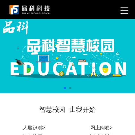
智慧校园 由我开始
人脸识别
>
网上阅卷
>