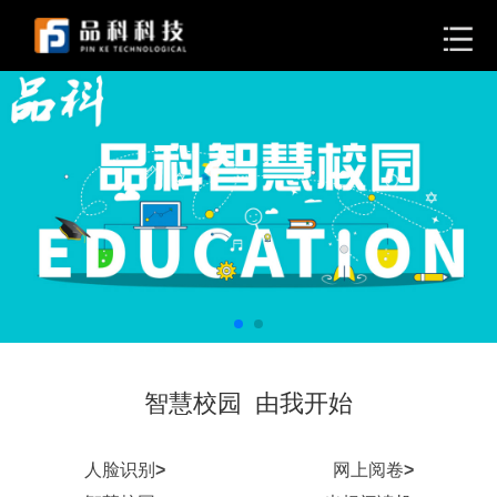
智慧校园 由我开始
人脸识别
>
网上阅卷
>