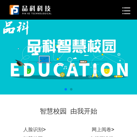
智慧校园 由我开始
人脸识别
>
网上阅卷
>