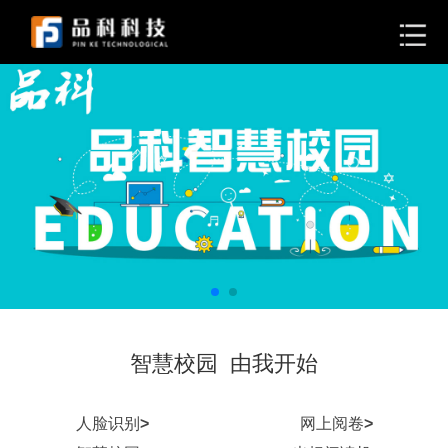
智慧校园 由我开始
人脸识别
>
网上阅卷
>