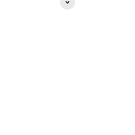
>
>
>